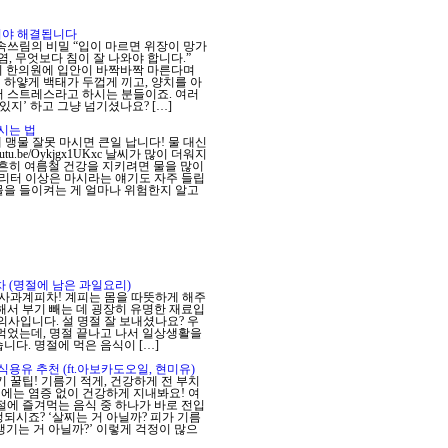
살려야 해결됩니다
속쓰림의 비밀 “입이 마르면 위장이 망가
, 무엇보다 침이 잘 나와야 합니다.”
A 요즘 저희 한의원에 입안이 바짝바짝 마른다며
 하얗게 백태가 두껍게 끼고, 양치를 아
서 스트레스라고 하시는 분들이죠. 여러
있지’ 하고 그냥 넘기셨나요? […]
시는 법
에 맹물 잘못 마시면 큰일 납니다! 물 대신
utu.be/Oykjgx1UKxc 날씨가 많이 더워지
 흔히 여름철 건강을 지키려면 물을 많이
2리터 이상은 마시라는 얘기도 자주 들립
물을 들이켜는 게 얼마나 위험한지 알고
차 (명절에 남은 과일요리)
 사과계피차! 계피는 몸을 따뜻하게 해주
해서 부기 빼는 데 굉장히 유명한 재료입
의사입니다. 설 명절 잘 보내셨나요? 우
 먹었는데, 명절 끝나고 나서 일상생활을
니다. 명절에 먹은 음식이 […]
식용유 추천 (ft.아보카도오일, 현미유)
기 꿀팁! 기름기 적게, 건강하게 전 부치
에는 염증 없이 건강하게 지내봐요! 여
절에 즐겨먹는 음식 중 하나가 바로 전입
되시죠? ‘살찌는 거 아닐까? 피가 기름
생기는 거 아닐까?’ 이렇게 걱정이 많으