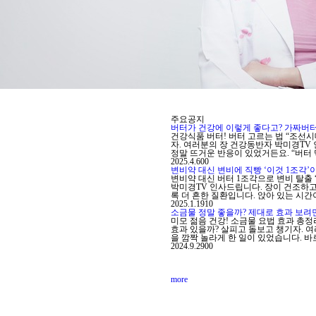
주요공지
버터가 건강에 이렇게 좋다고? 가짜버터
건강식품 버터! 버터 고르는 법 “조선
자. 여러분의 장 건강동반자 박미경TV 
정말 뜨거운 반응이 있었거든요. “버터 
2025.4.6
0
0
변비약 대신 변비에 직빵 ‘이것 1조각’
변비약 대신 버터 1조각으로 변비 탈출 
박미경TV 인사드립니다. 장이 건조하고
록 더 흔한 질환입니다. 앉아 있는 시간
2025.1.19
1
0
소금물 정말 좋을까? 제대로 효과 보려면
미모 젊음 건강! 소금물 요법 효과 총정
효과 있을까? 살피고 돌보고 챙기자. 
을 깜짝 놀라게 한 일이 있었습니다. 바
2024.9.29
0
0
more