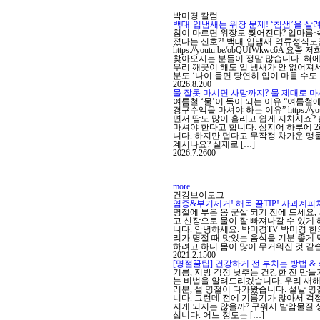
박미경 칼럼
백태·입냄새는 위장 문제! ‘침샘’을 
침이 마르면 위장도 찢어진다? 입마름·
졌다는 신호?! 백태·입냄새·역류성식도염
https://youtu.be/obQUfWkwc6
찾아오시는 분들이 정말 많습니다. 혀에
무리 깨끗이 해도 입 냄새가 안 없어져
분도 ‘나이 들면 당연히 입이 마를 수도 
2026.8.2
0
0
물 잘못 마시면 사망까지? 물 제대로 마
여름철 ‘물’이 독이 되는 이유 “여름철
경구수액을 마셔야 하는 이유” https://yo
면서 땀도 많이 흘리고 쉽게 지치시죠?
마셔야 한다고 합니다. 심지어 하루에 
니다. 하지만 덥다고 무작정 차가운 맹
계시나요? 실제로 […]
2026.7.26
0
0
more
건강브이로그
염증&부기제거! 해독 꿀TIP! 사과계피
명절에 부은 몸 군살 되기 전에 드세요,
고 신장으로 물이 잘 빠져나갈 수 있게 
니다. 안녕하세요. 박미경TV 박미경 한
리가 명절 때 맛있는 음식을 기분 좋게
하려고 하니 몸이 많이 무거워진 것 같습
2021.2.15
0
0
[명절꿀팁] 건강하게 전 부치는 방법 & 
기름, 지방 걱정 낮추는 건강한 전 만들
는 비법을 알려드리겠습니다. 우리 새해
러분, 설 명절이 다가왔습니다. 설날 명
니다. 그런데 전에 기름기가 많아서 걱정
지게 되지는 않을까? 구워서 발암물질 
십니다. 어느 정도는 […]