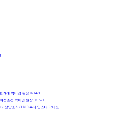
)
한겨례 박미경 원장 071421
성조선 박미경 원장 061521
타 상담소식 (11/10 부터 인스타 닥터포