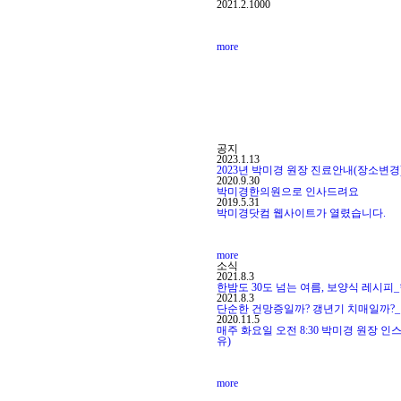
2021.2.10
0
0
more
공지
2023.1.13
2023년 박미경 원장 진료안내(장소변경
2020.9.30
박미경한의원으로 인사드려요
2019.5.31
박미경닷컴 웹사이트가 열렸습니다.
more
소식
2021.8.3
한밤도 30도 넘는 여름, 보양식 레시피_
2021.8.3
단순한 건망증일까? 갱년기 치매일까?_여
2020.11.5
매주 화요일 오전 8:30 박미경 원장 인스
유)
more